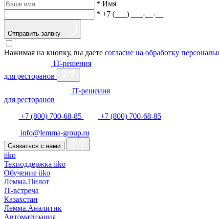
*
Имя
*
+7 (___) ___-__-__
Отправить заявку
Нажимая на кнопку, вы даете
согласие на обработку персонал
IT-решения
для ресторанов
IT-решения
для ресторанов
+7 (800) 700-68-85
+7 (800) 700-68-85
info@lemma-group.ru
Связаться с нами
iiko
Техподдержка iiko
Обучение iiko
Лемма.Пилот
IT-встреча
Казахстан
Лемма.Аналитик
Автоматизация