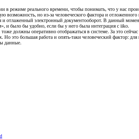
 в режиме реального времени, чтобы понимать, что у нас проис
акую возможность, но из-за человеческого фактора и отложенно
я и отлаженный электронный документооборот. В данный момен
 и было бы удобно, если бы у него была интеграция с iiko.
оже должны оперативно отображаться в системе. За это сейчас от
х. Но это большая работа и опять-таки человеческий фактор: для
ны данные.
d