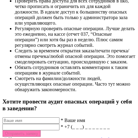
Проверить права доступа для всех сотрудников в iiko,
четко прописать и ограничить их для каждой
должности. В идеале доступ к большинству опасных
операций должен быть только у администратора зала
или управляющего.
Регулярную проверять опасные операции. Лучше делать
это ежедневно, на кассе (отчет 037, “Опасные
операции”) или хотя бы раз в неделю. Плюс самим
регулярно смотреть журнал событий.
Следить за временем открытия заказа/печати пречека/
отмены пречека/любой опасной операции. Это помогает
смоделировать ситуацию, происходившую с заказом.
Обязать сотрудников оставлять комментарии к таким
операциям в журнале событий.
Смотреть на фамилии/должности людей,
осуществляющих опасные операции. Часто тут можно
обнаружить закономерности.
Хотите провести аудит опасных операций у себя
в заведении?
*
Ваше имя
*
+7 (_ _ _) _ _ _ _ _ _ _
Отправить заявку