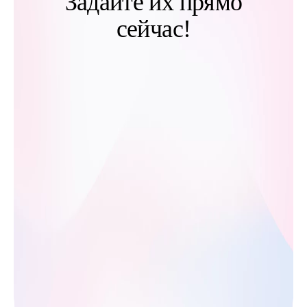
Задайте их прямо
сейчас!
*
Имя
*
+7 (___) ___-__-
Отправить заявку
__
Нажимая на кнопку, вы даете
согласие на
обработку персональных данных
и соглашаетесь
с
политикой их обработки