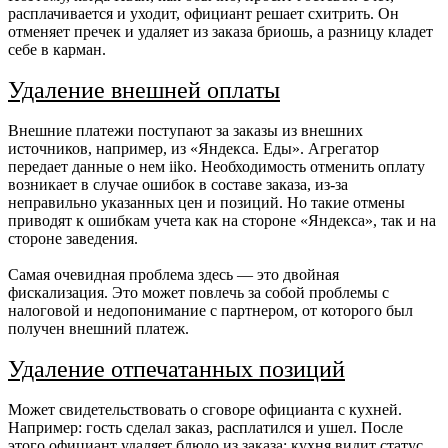
расплачивается и уходит, официант решает схитрить. Он
отменяет пречек и удаляет из заказа бриошь, а разницу кладет
себе в карман.
Удаление внешней оплаты
Внешние платежи поступают за заказы из внешних
источников, например, из «Яндекса. Еды». Агрегатор
передает данные о нем iiko. Необходимость отменить оплату
возникает в случае ошибок в составе заказа, из-за
неправильно указанных цен и позиций. Но такие отмены
приводят к ошибкам учета как на стороне «Яндекса», так и на
стороне заведения.
Самая очевидная проблема здесь — это двойная
фискализация. Это может повлечь за собой проблемы с
налоговой и недопонимание с партнером, от которого был
получен внешний платеж.
Удаление отпечатанных позиций
Может свидетельствовать о сговоре официанта с кухней.
Например: гость сделал заказ, расплатился и ушел. После
этого официант удаляет блюдо из заказа; кухня видит статус