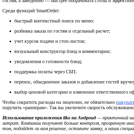
гостям, а заведению — быстрее оборачивать столы и эффективн
Среди функций SmartOrder:
быстрый контекстный поиск по меню;
разбивка заказа по гостям и отдельный расчет;
учет курсов подачи и стоп-листов;
визуальный конструктор блюд и комментарии;
уведомления о готовности блюд;
поддержка оплаты через СБП;
перенос, объединение заказов и добавление гостей вручн
выбор ценовой категории и изменение ответственного оф
Чтобы сократить расходы на лицензии, не обязательно
покупать
поручить «раннерам». Так вы увеличите скорость обслуживания
Использование приложения iiko на Андроид
— практичный шаг
затрат. Компании получают больше контроля, прозрачную ана
том, подойдет ли вам решение, оставьте заявку, и наши специ