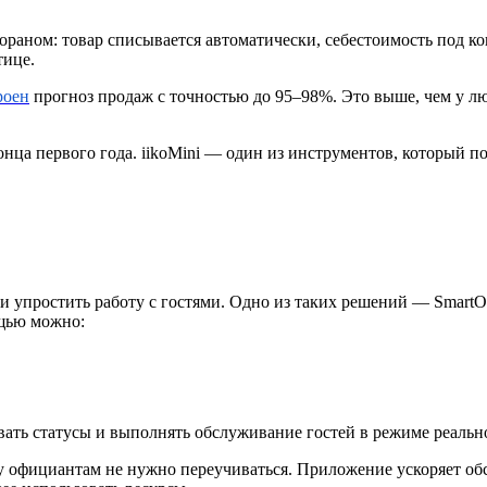
раном: товар списывается автоматически, себестоимость под кон
тице.
роен
прогноз продаж с точностью до 95–98%. Это выше, чем у л
онца первого года. iikoMini — один из инструментов, который п
и упростить работу с гостями. Одно из таких решений — SmartO
ощью можно:
овать статусы и выполнять обслуживание гостей в режиме реальн
му официантам не нужно переучиваться. Приложение ускоряет об