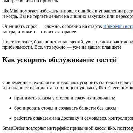
быстрее выйти на прибыль.
iikoMini помогает избежать типовых ошибок в управлении ресто
и когда. Вы не теряете деньги на лишних закупках или пересор
Оценивать спрос — сложно, особенно на старте.
В iikoMini вст
завтра, и можете готовиться заранее.
По статистике, большинство заведений, увы, не доживают до к
прибыльности. Все, что нужно — уже на вашем планшете.
Как ускорить обслуживание гостей
Современные технологии позволяют ускорить гостевой сервис 
или планшет официанта в полноценную кассу iiko. С его пом
принимать заказы у столов и сразу их проводить;
бронировать столы и создавать банкеты без кассы;
работать с заказами на доставку и самовывоз, контролир
SmartOrder повторяет интерфейс привычной кассы iiko, поэто