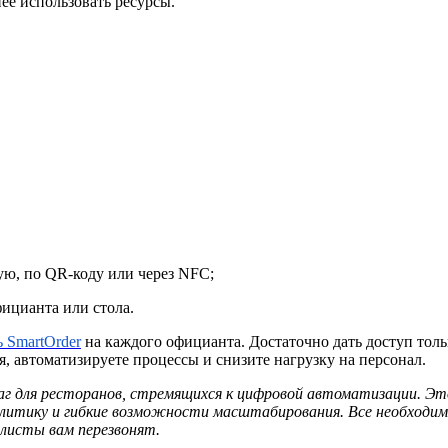
ее использовать ресурсы.
ую, по QR-коду или через NFC;
ицианта или стола.
 SmartOrder
на каждого официанта. Достаточно дать доступ тольк
, автоматизируете процессы и снизите нагрузку на персонал.
 для ресторанов, стремящихся к цифровой автоматизации. Это
литику и гибкие возможности масштабирования. Все необходим
алисты вам перезвонят.