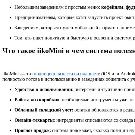
Небольшим заведениям с простым меню:
кофейням, фудт
Предпринимателям, которые хотят запустить проект быстр
Заведениям, которым нужен мобильный формат: например
Тем, кто ищет понятную и быструю в освоении систему, р
Что такое iikoMini и чем система полез
iikoMini — это
полноценная касса на планшете
(iOS или Androi
полностью готова к использованию в заведениях общепита с уч
Удобство в использовании
: интерфейс интуитивно понят
Работа «из коробки»
: необходимые инструменты уже вс
Облачный складской учет:
остатки обновляются в реаль
Онлайн-техкарты
: ингредиенты списываются со склада
Прогноз продаж
: система подскажет, сколько позиций н