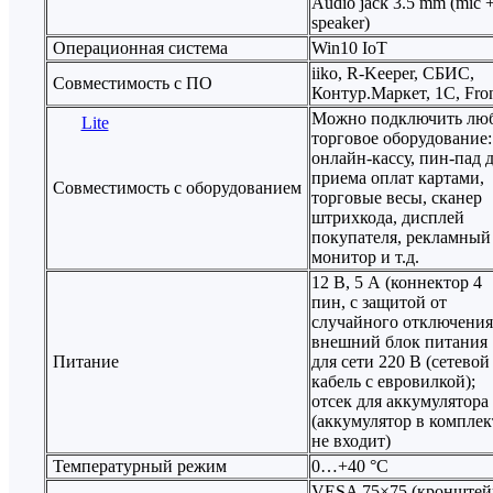
Audio jack 3.5 mm (mic 
speaker)
Операционная система
Win10 IoT
iiko, R-Keeper, СБИС,
Совместимость с ПО
Контур.Маркет, 1C, Fron
Можно подключить лю
торговое оборудование:
онлайн-кассу, пин-пад 
приема оплат картами,
Совместимость с оборудованием
торговые весы, сканер
штрихкода, дисплей
покупателя, рекламный
монитор и т.д.
12 В, 5 А (коннектор 4
пин, с защитой от
случайного отключения
внешний блок питания
Питание
для сети 220 В (сетевой
кабель с евровилкой);
отсек для аккумулятора
(аккумулятор в комплек
не входит)
Температурный режим
0…+40 °C
VESA 75×75 (кронштей