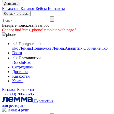
Доставка
Казахстан
Каталог
Кейсы
Контакты
Оставить отзыв
Введите поисковый запрос
Cannot find 'cites_phone' template with page ''
Продукты iiko
iiko
Лемма.Поддержка
Лемма.Аналитик
Обучение iiko
Гости
Поставщики
DocsInBox
Сотрудники
Доставка
Казахстан
Кейсы
Каталог
Контакты
+7 (800) 700-68-85
IT-решения
для ресторанов