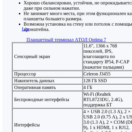
Хорошо сбалансирован, устойчив, не опрокидываетс
даже при сильном нажатии.
Не занимает много места, при этом функционален ка
планшеты большего размера.
Возможна установка на стену или потолок с помощ
кронштейна.
11.6", 1366 х 768
пикселей, IPS,
Сенсорный экран
влагозащита по
стандарту IP54, P-CAP
(нажатие пальцами)
Процессор
Celeron J3455
Накопитель данных
128 ГБ SSD
Оперативная память
4 ГБ
Wi-Fi (Realtek
Беспроводные интерфейсы
RTL8723DU, 2.4G),
поддержка БТ
4 × USB 2.0 (1.3 А), 2 ×
USB 2.0 (0.75 А), 2 x U
3.0 (1.3 А), 2 × COM (D
Интерфейсы
9), 1 x HDMI, 1 x RJ12,